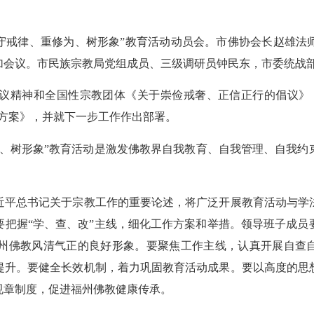
守戒律、重修为、树形象
”
教育活动动员会。市佛协会长赵雄法
加会议。市
民族宗教
局党组成员、三级调研员钟民东，市委统战
议精神和全国性宗教团体《关于崇俭戒奢、正信正行的倡议》
方案》，并就下一步工作作出部署。
、树形象
”
教育活动是激发佛教界自我教育、自我管理、自我约
近平总书记关于宗教工作的重要论述，将广泛开展教育活动与学
要把握
“
学、查、改
”
主线，细化工作方案和举措。领导班子成员
州佛教风清气正的良好形象。要聚焦工作主线，认真开展自查
提升。要健全长效机制，着力巩固教育活动成果。要以高度的思
规章制度，促进福州佛教健康传承。