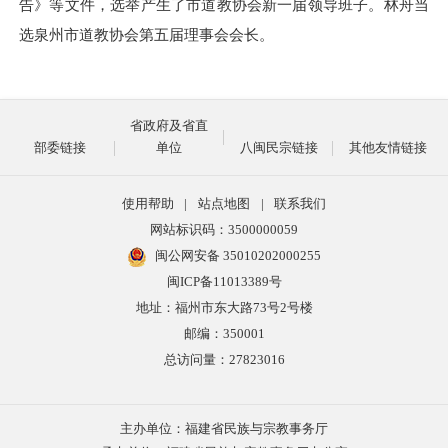
告》等文件，选举产生了市道教协会新一届领导班子。林舟当
选泉州市道教协会第五届理事会会长。
省政府及省直
部委链接
单位
八闽民宗链接
其他友情链接
使用帮助
|
站点地图
|
联系我们
网站标识码：3500000059
闽公网安备 35010202000255
闽ICP备11013389号
地址：福州市东大路73号2号楼
邮编：350001
总访问量：
27823016
主办单位：福建省民族与宗教事务厅