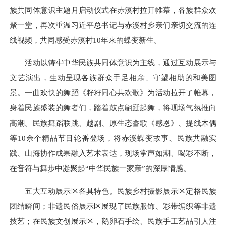
族共同体意识主题月启动仪式在赤溪村拉开帷幕，各族群众欢
聚一堂，再次重温习近平总书记与赤溪村乡亲们亲切交流的连
线视频，共同感受赤溪村
10
年来的蝶变新生。
活动以铸牢中华民族共同体意识为主线，通过互动展示与
文艺演出，生动呈现各族群众手足相亲、守望相助的和美图
景。一曲欢快的舞蹈《籽籽同心共欢歌》为活动拉开了帷幕，
身着民族盛装的舞者们，踏着鼓点翩跹起舞，将现场气氛推向
高潮。民族舞蹈联跳、越剧、原生态畲歌《感恩》、提线木偶
等
10
余个精品节目轮番登场，将赤溪蝶变故事、民族共融实
践、山海协作成果融入艺术表达，现场掌声如潮、喝彩不断，
在音符与舞步中凝聚起
“
中华民族一家亲
”
的深厚情感。
五大互动展示区各具特色。民族乡村摄影展示区定格民族
团结瞬间；非遗民俗展示区展现了民族服饰、彩带编织等非遗
技艺；
在
民族文创展示区，鹅卵石手绘、民族手工艺品引人注