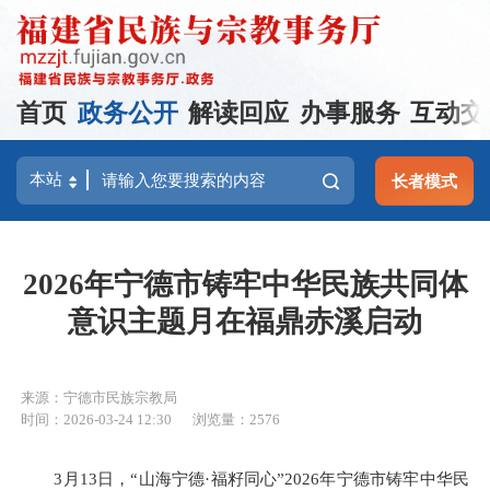
首页
政务公开
解读回应
办事服务
互动交
长者模式
2026年宁德市铸牢中华民族共同体
意识主题月在福鼎赤溪启动
来源：宁德市民族宗教局
时间：2026-03-24 12:30
浏览量：2576
3
月
13
日，
“
山海宁德
·
福籽同心
”2026
年宁德市铸牢中华民