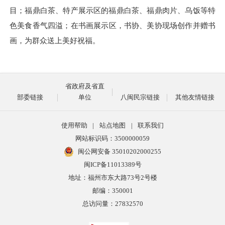
目；福鼎白茶、特产展示区的福鼎白茶、福鼎肉片、乌饭等特
色美食香气四溢；
在
书画展示区，书协、美协现场创作并赠书
画，为群众送上美好祝福。
省政府及省直
部委链接
单位
八闽民宗链接
其他友情链接
使用帮助
|
站点地图
|
联系我们
网站标识码：3500000059
闽公网安备 35010202000255
闽ICP备11013389号
地址：福州市东大路73号2号楼
邮编：350001
总访问量：
27832570