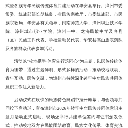
式暨各族青年民族传统体育共建活动在华安县举行。
漳州
市委
常委、统战部部长胡栋良，省民族宗教厅，市委统战部、市民
族宗教局、华安县有关领导，闽南师范大学、漳州职业技术学
院、漳州城市职业学院、漳州一中、龙海民族中学及各县
（区）民族工作代表、学校运动员代表、华安县高山族表演队
及各族群众代表参加活动。
活动以
“
校地携手
·
体育先行筑同心
”
为主题，以民族传统体
育为纽带，通过主题鲜明、形式多样的活动，推动校地联动、
青年互动、民族交融，为漳州市持续深化铸牢中华民族共同体
意识工作注入新活力。
启动仪式在欢快的民族特色舞蹈中拉开帷幕，与会领导共
同按下启动球，宣布漳州市
2026
年铸牢中华民族共同体意识主
题月活动正式启动。现场还举行共建单位签约与证书颁发仪
式，推动校地双方在民族团结教育、民族文化传承、体育交流