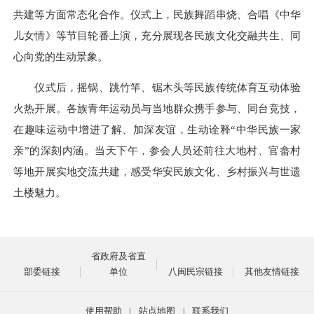
共建等方面常态化合作。仪式上，民族舞蹈串烧、合唱《中华
儿女情》等节目轮番上演，充分展现各民族文化交融共生、同
心向党的生动景象。
仪式后，摇锅、跳竹竿、锯木头等民族传统体育互动体验
火热开展。各族青年运动员与当地群众携手参与、同台竞技，
在趣味运动中增进了解、加深友谊，生动诠释
“
中华民族一家
亲
”
的深刻内涵。当天下午，参会人员还前往大地村、官畲村
等地开展实地交流共建，感受华安民族文化、乡村振兴与世遗
土楼魅力。
省政府及省直
部委链接
单位
八闽民宗链接
其他友情链接
使用帮助
|
站点地图
|
联系我们