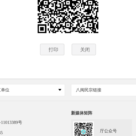
打印
关闭
直单位
八闽民宗链接
新媒体矩阵
11013389号
厅公众号
35