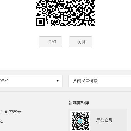
打印
关闭
直单位
八闽民宗链接
新媒体矩阵
11013389号
厅公众号
04