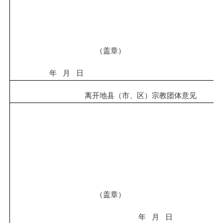
（
盖章
）
年
月
日
离开地
县
（市、区）
宗教团体意见
（
盖章
）
年
月
日