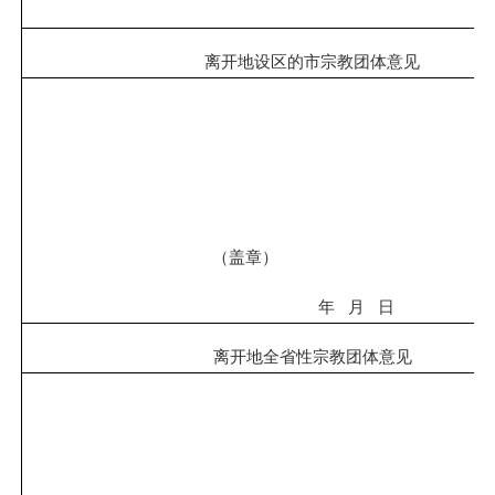
离开地
设区的市宗教团体意见
（
盖章
）
年
月
日
离开地全
省
性
宗教团体意见