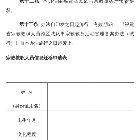
第十
二
条
本办法由福建省民族与宗教事务厅负责解
释
。
第十
三
条
办法自印发之日起施行
，有效期
5年
。《
福建
省宗教教职人员跨区域从事宗教教务活动管理备案办法
（试
行）》自本办法施行之日起废止。
宗教
教职人员信息
迁移申请
表
姓
名
（身份证用名）
出生年月
文化程度