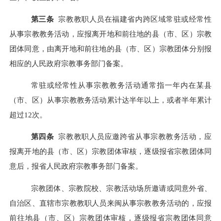
第
三
条
宗教教职人员在
福建省内跨区域
常驻或经常性
从事宗教教务活动，应报
离开地和
前往地的县（市、区）宗教
团体同意，由
离开地和
前往地的县（市、区）宗教团体
分别
报
相应的
人民政府宗教事务部门备案。
常驻或经常性从事宗教教务活动
通常指一年内在某
县
（市、区）
从事宗教教务活动累计达半年以上，
或者半年累计
超
过
12次
。
第四条
宗教教职人员应邀跨省从事宗教教务活动，应
报离开地的县（市、区）宗教团体审核，逐级报省宗教团体同
意后，
报省人民政府宗教事务部门备案
。
宗教团体、宗教院校、宗教活动场所邀请或同意外省、
自治区、直辖市宗教教职人员来闽从事宗教教务活动的，应报
前往地县（市、区）宗教团体审核，
逐级报省宗教团体同意