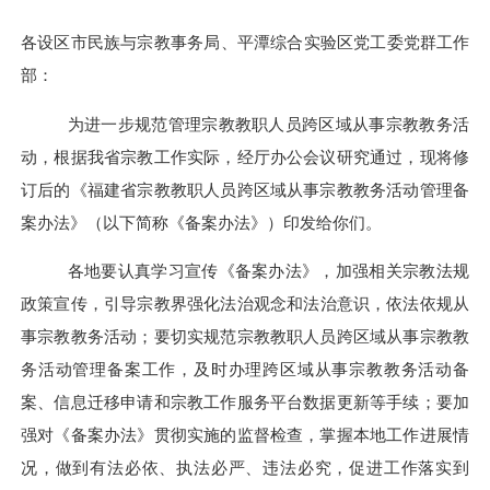
各设区市民族
与
宗教
事务
局、
平潭综合实验区党工委党群工作
部：
为进一步规范管理宗教教职人员跨区域从事宗教教务活
动，根据我省宗教工作实际，经厅办公会议研究通过，现将修
订后的
《
福建省宗教教职人员跨区域从事宗教教务活动管理备
案办法
》
（以下简称《备案办法》）
印发给你们。
各地要
认真学习宣传《备案办法》
，加强相关
宗教
法规
政策宣传，引导宗教界强
化
法治观念
和
法
治
意识，依法依规从
事宗教教务活动
；要切实
规范
宗教教职人员跨区域从事宗教教
务活动管理备案
工作，及时办理
跨区域从事宗教教务活动
备
案
、信息迁移申请和宗教工作服务平台数据更新等
手续
；要
加
强对《
备案
办法》贯彻实施的监督检查，掌握本地工作进展情
况，做到有法必依、执法必严、违法必究
，
促进工作落实到