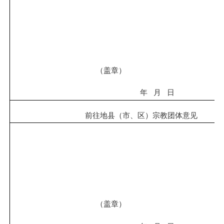
（
盖章）
年
月
日
前往地
县
（市、区）
宗教团体意见
（
盖章
）